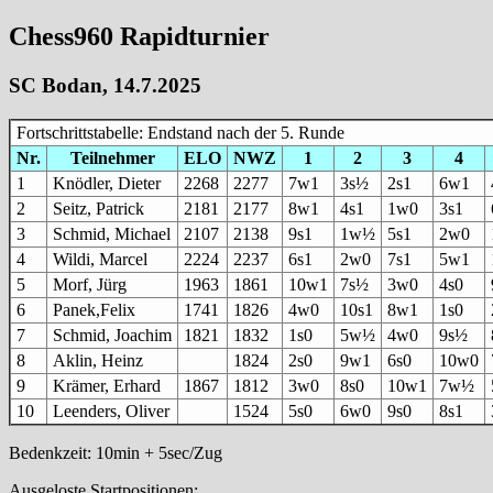
Chess960 Rapidturnier
SC Bodan, 14.7.2025
Fortschrittstabelle: Endstand nach der 5. Runde
Nr.
Teilnehmer
ELO
NWZ
1
2
3
4
1
Knödler, Dieter
2268
2277
7w1
3s½
2s1
6w1
2
Seitz, Patrick
2181
2177
8w1
4s1
1w0
3s1
3
Schmid, Michael
2107
2138
9s1
1w½
5s1
2w0
4
Wildi, Marcel
2224
2237
6s1
2w0
7s1
5w1
5
Morf, Jürg
1963
1861
10w1
7s½
3w0
4s0
6
Panek,Felix
1741
1826
4w0
10s1
8w1
1s0
7
Schmid, Joachim
1821
1832
1s0
5w½
4w0
9s½
8
Aklin, Heinz
1824
2s0
9w1
6s0
10w0
9
Krämer, Erhard
1867
1812
3w0
8s0
10w1
7w½
10
Leenders, Oliver
1524
5s0
6w0
9s0
8s1
Bedenkzeit: 10min + 5sec/Zug
Ausgeloste Startpositionen: