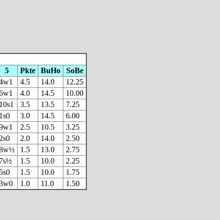
5
Pkte
BuHo
SoBe
4w1
4.5
14.0
12.25
6w1
4.0
14.5
10.00
10s1
3.5
13.5
7.25
1s0
3.0
14.5
6.00
9w1
2.5
10.5
3.25
2s0
2.0
14.0
2.50
8w½
1.5
13.0
2.75
7s½
1.5
10.0
2.25
5s0
1.5
10.0
1.75
3w0
1.0
11.0
1.50