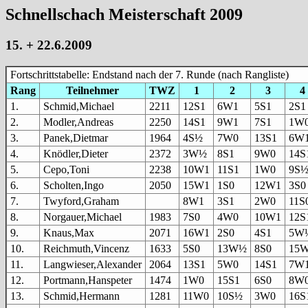
Schnellschach Meisterschaft 2009
15. + 22.6.2009
Fortschrittstabelle: Endstand nach der 7. Runde (nach Rangliste)
Rang
Teilnehmer
TWZ
1
2
3
4
1.
Schmid,Michael
2211
12S1
6W1
5S1
2S1
2.
Modler,Andreas
2250
14S1
9W1
7S1
1W
3.
Panek,Dietmar
1964
4S½
7W0
13S1
6W
4.
Knödler,Dieter
2372
3W½
8S1
9W0
14S
5.
Cepo,Toni
2238
10W1
11S1
1W0
9S
6.
Scholten,Ingo
2050
15W1
1S0
12W1
3S0
7.
Twyford,Graham
8W1
3S1
2W0
11S
8.
Norgauer,Michael
1983
7S0
4W0
10W1
12S
9.
Knaus,Max
2071
16W1
2S0
4S1
5W
10.
Reichmuth,Vincenz
1633
5S0
13W½
8S0
15
11.
Langwieser,Alexander
2064
13S1
5W0
14S1
7W
12.
Portmann,Hanspeter
1474
1W0
15S1
6S0
8W
13.
Schmid,Hermann
1281
11W0
10S½
3W0
16S