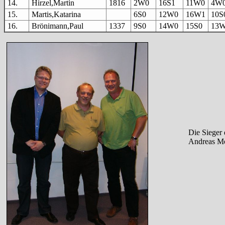
14.
Hirzel,Martin
1816
2W0
16S1
11W0
4W
15.
Martis,Katarina
6S0
12W0
16W1
10S
16.
Brönimann,Paul
1337
9S0
14W0
15S0
13
Die Sieger 
Andreas Mod