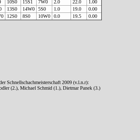
0
10S0
15S1
7W0
2.0
22.0
1.00
0
13S0
14W0
5S0
1.0
19.0
0.00
W0
12S0
8S0
10W0
0.0
19.5
0.00
der Schnellschachmeisterschaft 2009 (v.l.n.r):
ler (2.), Michael Schmid (1.), Dietmar Panek (3.)