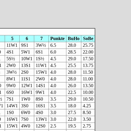
5
6
7
Punkte
BuHo
SoBe
11W1
9S1
3W½
6.5
28.0
25.75
0
4S1
5W1
6S1
6.0
28.5
22.00
1
5S½
10W1
1S½
4.5
29.0
17.50
1
2W0
13S1
11W1
4.5
25.5
13.75
½
3W½
2S0
15W1
4.0
28.0
11.50
8W1
11S1
2W0
4.0
28.0
11.00
0
9W0
12W1
14S1
4.0
26.0
13.50
1
6S0
16W1
9W1
4.0
22.5
10.00
½
7S1
1W0
8S0
3.5
29.0
10.50
W1
14W1
3S0
16S1
3.5
18.0
4.25
1
1S0
6W0
4S0
3.0
27.5
8.50
0
16W1
7S0
13W1
3.0
22.0
3.50
1
15W1
4W0
12S0
2.5
19.5
2.75