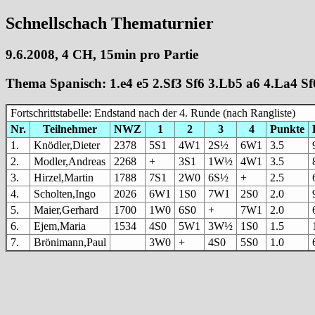
Schnellschach Thematurnier
9.6.2008, 4 CH, 15min pro Partie
Thema Spanisch: 1.e4 e5 2.Sf3 Sf6 3.Lb5 a6 4.La4 Sf
Fortschrittstabelle: Endstand nach der 4. Runde (nach Rangliste)
Nr.
Teilnehmer
NWZ
1
2
3
4
Punkte
1.
Knödler,Dieter
2378
5S1
4W1
2S½
6W1
3.5
2.
Modler,Andreas
2268
+
3S1
1W½
4W1
3.5
3.
Hirzel,Martin
1788
7S1
2W0
6S½
+
2.5
4.
Scholten,Ingo
2026
6W1
1S0
7W1
2S0
2.0
5.
Maier,Gerhard
1700
1W0
6S0
+
7W1
2.0
6.
Ejem,Maria
1534
4S0
5W1
3W½
1S0
1.5
7.
Brönimann,Paul
3W0
+
4S0
5S0
1.0