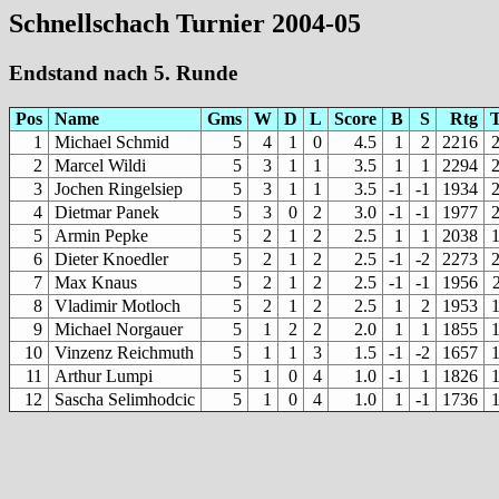
Schnellschach Turnier 2004-05
Endstand nach 5. Runde
Pos
Name
Gms
W
D
L
Score
B
S
Rtg
1
Michael Schmid
5
4
1
0
4.5
1
2
2216
2
Marcel Wildi
5
3
1
1
3.5
1
1
2294
3
Jochen Ringelsiep
5
3
1
1
3.5
-1
-1
1934
4
Dietmar Panek
5
3
0
2
3.0
-1
-1
1977
5
Armin Pepke
5
2
1
2
2.5
1
1
2038
6
Dieter Knoedler
5
2
1
2
2.5
-1
-2
2273
7
Max Knaus
5
2
1
2
2.5
-1
-1
1956
8
Vladimir Motloch
5
2
1
2
2.5
1
2
1953
9
Michael Norgauer
5
1
2
2
2.0
1
1
1855
10
Vinzenz Reichmuth
5
1
1
3
1.5
-1
-2
1657
11
Arthur Lumpi
5
1
0
4
1.0
-1
1
1826
12
Sascha Selimhodcic
5
1
0
4
1.0
1
-1
1736