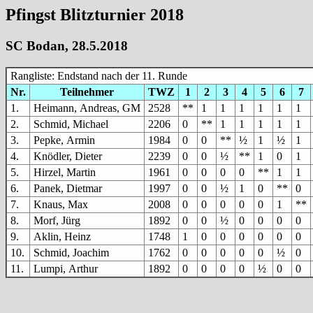
Pfingst Blitzturnier 2018
SC Bodan, 28.5.2018
Rangliste: Endstand nach der 11. Runde
Nr.
Teilnehmer
TWZ
1
2
3
4
5
6
7
1.
Heimann, Andreas, GM
2528
**
1
1
1
1
1
1
2.
Schmid, Michael
2206
0
**
1
1
1
1
1
3.
Pepke, Armin
1984
0
0
**
½
1
½
1
4.
Knödler, Dieter
2239
0
0
½
**
1
0
1
5.
Hirzel, Martin
1961
0
0
0
0
**
1
1
6.
Panek, Dietmar
1997
0
0
½
1
0
**
0
7.
Knaus, Max
2008
0
0
0
0
0
1
**
8.
Morf, Jürg
1892
0
0
½
0
0
0
0
9.
Aklin, Heinz
1748
1
0
0
0
0
0
0
10.
Schmid, Joachim
1762
0
0
0
0
0
½
0
11.
Lumpi, Arthur
1892
0
0
0
0
½
0
0