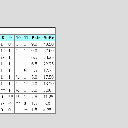
8
9
10
11
Pkte
SoBe
1
0
1
1
9.0
43.50
1
1
1
1
9.0
37.00
½
1
1
1
6.5
23.25
1
1
1
1
6.5
22.25
1
1
1
½
5.5
17.75
1
1
½
1
5.0
17.50
1
1
1
1
5.0
13.50
**
1
½
1
3.0
8.00
0
**
½
1
2.5
11.25
½
½
**
0
1.5
5.25
0
0
1
**
1.5
4.25